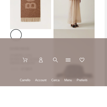
BORBONESE
SCIARPA LOGO
BORBONESE 42X200
MARRONE/BEIGE
75,00 €
67,50 €
Carrello
Account
Cerca
Menu
Preferiti