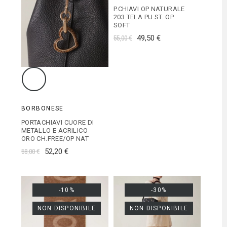
P.CHIAVI OP NATURALE
203 TELA PU ST. OP
SOFT
55,00 €
49,50 €
BORBONESE
PORTACHIAVI CUORE DI
METALLO E ACRILICO
ORO CH.FREE/OP NAT
58,00 €
52,20 €
-10%
-30%
NON DISPONIBILE
NON DISPONIBILE