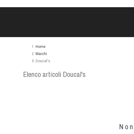
Home
Marchi
Doucal's
Elenco articoli Doucal's
Non